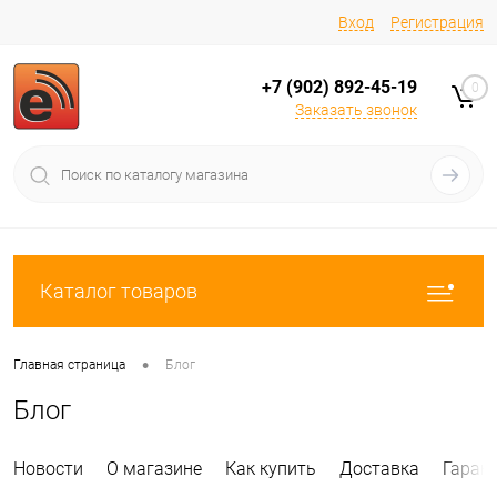
Вход
Регистрация
+7 (902) 892-45-19
0
Заказать звонок
Каталог товаров
•
Главная страница
Блог
Блог
Новости
О магазине
Как купить
Доставка
Гаран