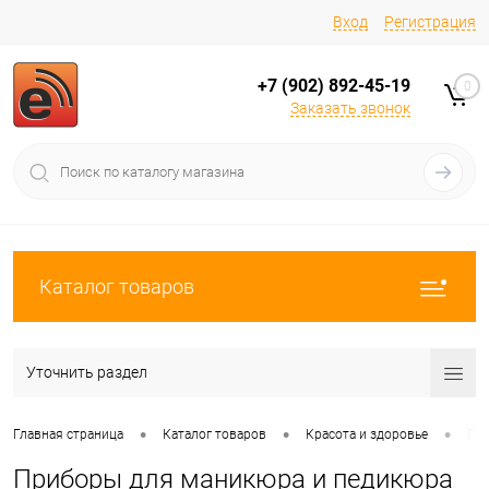
Вход
Регистрация
+7 (902) 892-45-19
0
Заказать звонок
Каталог товаров
Уточнить раздел
•
•
•
Главная страница
Каталог товаров
Красота и здоровье
При
Приборы для маникюра и педикюра