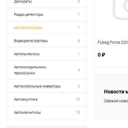
Домкраты
5
Радар-детекторы
1
Автоаксессуары
1
Видеорегистраторы
6
Fubag Force 220
Автопылесосы
1
0 ₽
Автохолодильники,
5
термосумки
В 
Автомобильные инверторы
2
Новости 
Купить в 1 кл
Автоакустика
10
Свежие ново
В избранное
Автомагнитолы
13