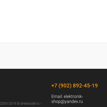
+7 (902) 892-45-19
Email:
elektronik-
shop@yandex.ru
 2005-2019 © dresscode.ru -