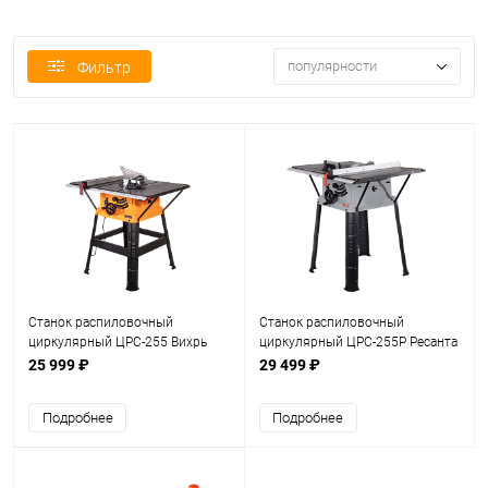
популярности
Фильтр
Станок распиловочный
Станок распиловочный
циркулярный ЦРС-255 Вихрь
циркулярный ЦРС-255Р Ресанта
(72/26/2)
(75/26/3)
25 999 ₽
29 499 ₽
Подробнее
Подробнее