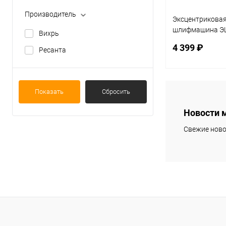
Производитель
Эксцентриковая
шлифмашина Э
Вихрь
Ресанта (75/6/2
4 399 ₽
Ресанта
В 
Показать
Сбросить
Новости 
Купить в 1 кл
Свежие ново
В избранное