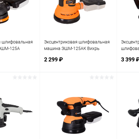
я шлифовальная
Эксцентриковая шлифовальная
Эксцент
ЭШМ-125А
машина ЭШМ-125АК Вихрь
шлифова
(72/6/15)
ЭШМ-125
2 299 ₽
3 399 
корзину
В корзину
ик
К сравнению
Купить в 1 клик
К сравнению
Купит
В наличии
В избранное
В наличии
В изб