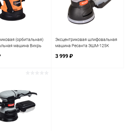
риковая (орбитальная)
Эксцентриковая шлифовальная
льная машина Вихрь
машина Ресанта ЭШМ-125К
Э (72/6/5)
(75/6/4)
₽
3 999 ₽
В корзину
В корзину
ь в 1 клик
К сравнению
Купить в 1 клик
К сравнению
ранное
В наличии
В избранное
В наличии