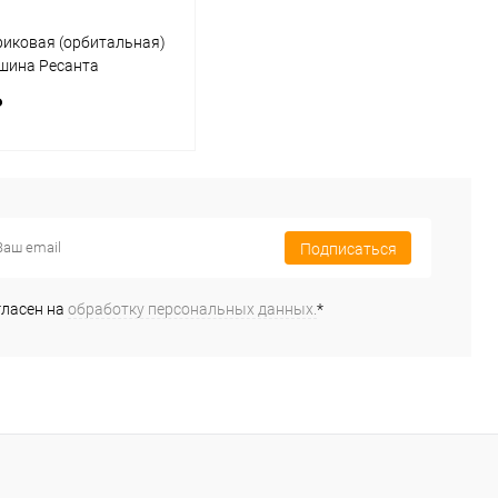
риковая (орбитальная)
ина Ресанта
/5Э (75/6/3)
₽
В корзину
Подписаться
ь в 1 клик
К сравнению
ранное
В наличии
гласен на
обработку персональных данных.
*