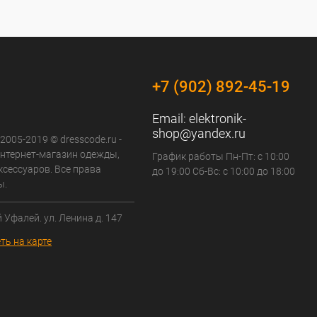
+7 (902) 892-45-19
Email:
elektronik-
shop@yandex.ru
 2005-2019 © dresscode.ru -
нтернет-магазин одежды,
График работы Пн-Пт: с 10:00
ксессуаров. Все права
до 19:00 Сб-Вс: с 10:00 до 18:00
ы.
й Уфалей. ул. Ленина д. 147
ть на карте