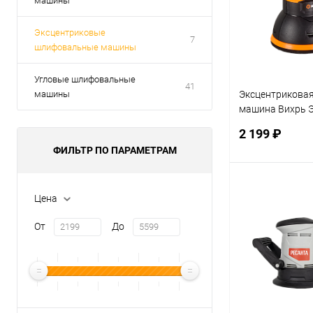
машины
Эксцентриковые
7
шлифовальные машины
Угловые шлифовальные
41
машины
Эксцентрикова
машина Вихрь 
(72/6/7)
2 199 ₽
ФИЛЬТР ПО ПАРАМЕТРАМ
В 
Цена
От
До
Купить в 1 кл
В избранное