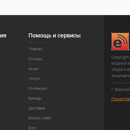
ия
Помощь и сервисы
Главная
Copyright
Отзывы
модный и
Акции
обуви и а
защищен
Услуги
Коллекции
г. Верхни
Бренды
Посмотре
Доставка
Вопрос ответ
Блог