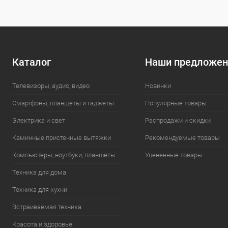
Каталог
Наши предложен
Телевизоры, аудио, видео
Новинки
Смартфоны, планшеты и гаджеты
Популярные товары
Электрика и свет
Распродажи и скидки
Каминные пристенные вытяжки
Рекомендуемые товары
Компьютеры, ноутбуки, планшеты
Уцененные товары
Техника для дома
Техника для кухни
Встраиваемая техника
Красота и здоровье