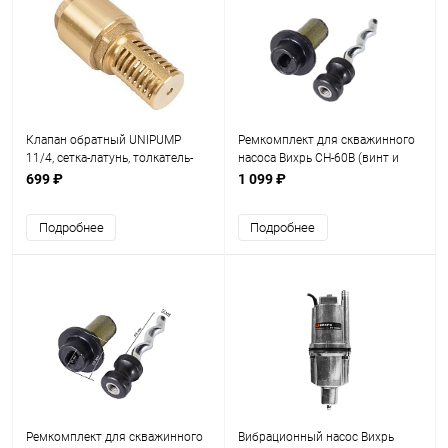
Клапан обратный UNIPUMP
Ремкомплект для скважинного
11/4, сетка-латунь, толкатель-
насоса Вихрь СН-60В (винт и
латунь
корпус) (71/10/9)
699 ₽
1 099 ₽
Подробнее
Подробнее
Ремкомплект для скважинного
Вибрационный насос Вихрь