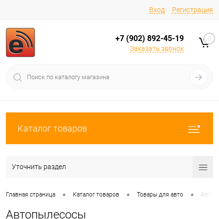
Вход
Регистрация
+7 (902) 892-45-19
0
Заказать звонок
Каталог товаров
Уточнить раздел
•
•
•
Главная страница
Каталог товаров
Товары для авто
Автоп
Автопылесосы