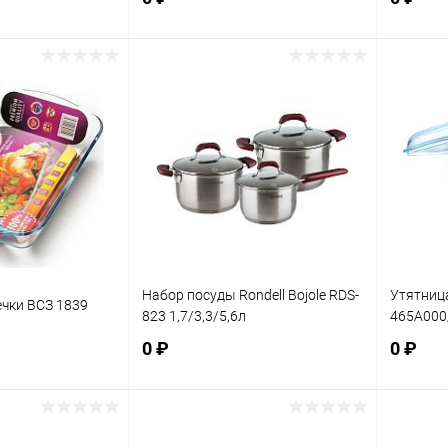
корзину
В корзину
ик
К сравнению
Купить в 1 клик
К сравнению
Купит
В наличии
В избранное
В наличии
В изб
Набор посуды Rondell Bojole RDS-
Утятниц
чки ВСЗ 1839
823 1,7/3,3/5,6л
465A000/
0 ₽
0 ₽
корзину
В корзину