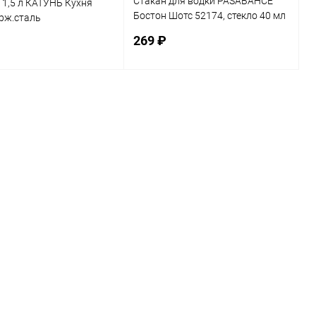
Стакан для водки PASABAHCE
1,5 л КАТУНЬ Кухня
Бостон Шотс 52174, стекло 40 мл
ерж.сталь
(1уп-6шт)
269 ₽
В корзину
В корзину
ь в 1 клик
К сравнению
Купить в 1 клик
К сравнению
ранное
В наличии
В избранное
В наличии