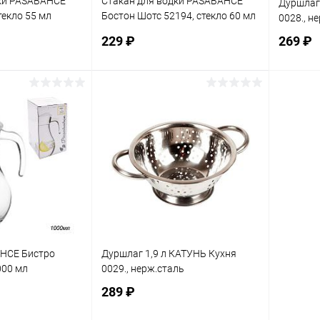
дки PASABAHCE
Стакан для водки PASABAHCE
Дуршлаг 
текло 55 мл
Бостон Шотс 52194, стекло 60 мл
0028., н
(1уп-6шт)
229 ₽
269 ₽
корзину
В корзину
ик
К сравнению
Купить в 1 клик
К сравнению
Купит
В наличии
В избранное
В наличии
В изб
HCE Бистро
Дуршлаг 1,9 л КАТУНЬ Кухня
000 мл
0029., нерж.сталь
289 ₽