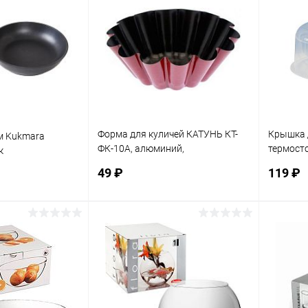
ик
К сравнению
Купить в 1 клик
К сравнению
Купит
В наличии
В избранное
В наличии
В изб
Форма для куличей КАТУНЬ КТ-
Крышка 
м Kukmara
ФК-10А, алюминий,
термосто
к
антипригарное, круглая, 10х,
белый
49 ₽
119 ₽
цветной
корзину
В корзину
ик
К сравнению
Купить в 1 клик
К сравнению
Купит
В наличии
В избранное
В наличии
В изб