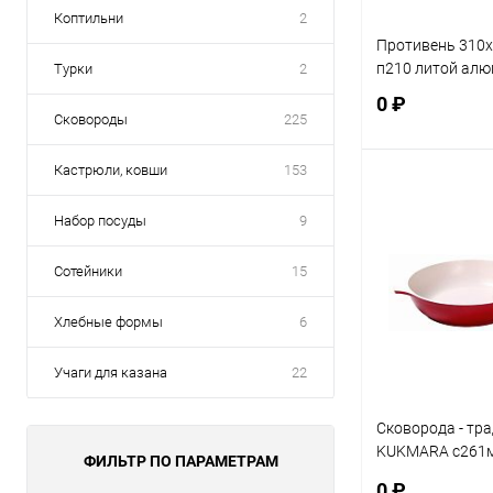
Коптильни
2
Противень 310
п210 литой ал
Турки
2
0 ₽
Сковороды
225
Кастрюли, ковши
153
В 
Набор посуды
9
Купить в 1 кл
Сотейники
15
В избранное
Хлебные формы
6
Учаги для казана
22
Сковорода - тр
KUKMARA с261м
ФИЛЬТР ПО ПАРАМЕТРАМ
антипригарное,
0 ₽