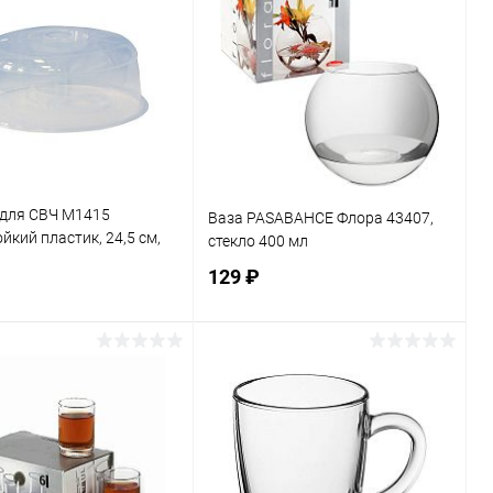
ь в 1 клик
К сравнению
Купить в 1 клик
К сравнению
ранное
В наличии
В избранное
В наличии
для СВЧ М1415
Ваза PASABAHCE Флора 43407,
йкий пластик, 24,5 см,
стекло 400 мл
129 ₽
В корзину
В корзину
ь в 1 клик
К сравнению
Купить в 1 клик
К сравнению
ранное
В наличии
В избранное
В наличии