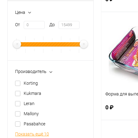
красный
Цена
В 
От
До
Купить в 1 кл
В избранное
Производитель
Korting
Kukmara
Форма для выпе
Leran
0 ₽
Mallony
Pasabahce
В 
Показать ещё 10