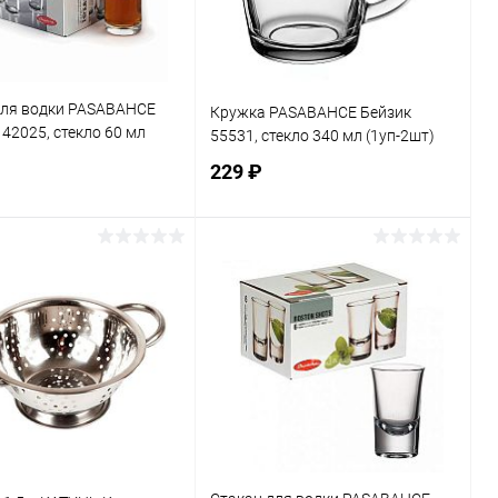
для водки PASABAHCE
Кружка PASABAHCE Бейзик
42025, стекло 60 мл
55531, стекло 340 мл (1уп-2шт)
)
229 ₽
В корзину
В корзину
ь в 1 клик
К сравнению
Купить в 1 клик
К сравнению
ранное
В наличии
В избранное
В наличии