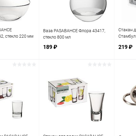
BAHCE
Стакан 
Ваза PASABAHCE Флора 43417,
2, стекло 220 мм
Стамбул 
стекло 800 мл
(1уп-6шт
189 ₽
219 ₽
корзину
В корзину
ик
К сравнению
Купить в 1 клик
К сравнению
Купит
В наличии
В избранное
В наличии
В изб