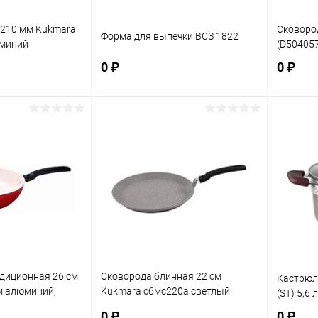
х210 мм Kukmara
Сковород
Форма для выпечки ВСЗ 1822
юминий
(D50405
0 ₽
0 ₽
корзину
В корзину
ик
К сравнению
Купить в 1 клик
К сравнению
Купит
В наличии
В избранное
В наличии
В изб
адиционная 26 см
Сковорода блинная 22 см
Кастрюля
 алюминий,
Kukmara сбмс220а светлый
(ST) 5,6 л
 белый мрамор/
мрамор
0 ₽
0 ₽