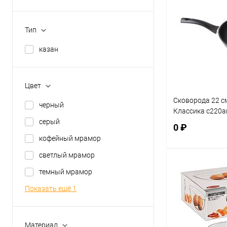
Купить в 1 кл
Тип
В избранное
казан
Цвет
Сковорода 22 с
черный
Классика с220а
серый
0 ₽
кофейный мрамор
светлый мрамор
В 
темный мрамор
Показать ещё 1
Купить в 1 кл
В избранное
Материал