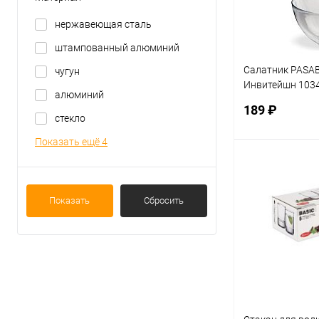
нержавеющая сталь
штампованный алюминий
Салатник PASA
чугун
Инвитейшн 1034
алюминий
(1уп-1шт)
189 ₽
стекло
Показать ещё 4
В 
Показать
Сбросить
Купить в 1 кл
В избранное