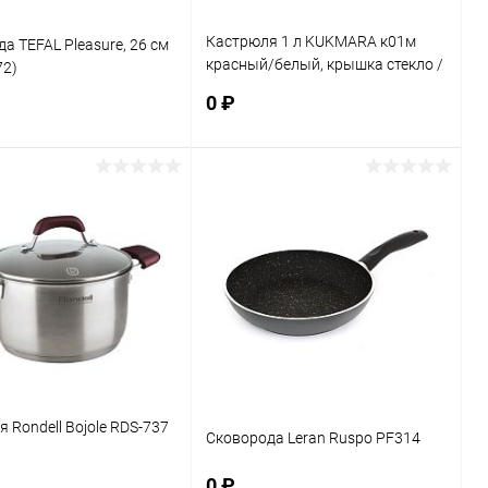
Кастрюля 1 л KUKMARA к01м
а TEFAL Pleasure, 26 см
красный/белый, крышка стекло /
72)
г. Кукмор/
0 ₽
В корзину
В корзину
ь в 1 клик
К сравнению
Купить в 1 клик
К сравнению
ранное
В наличии
В избранное
В наличии
 Rondell Bojole RDS-737
Сковорода Leran Ruspo PF314
0 ₽