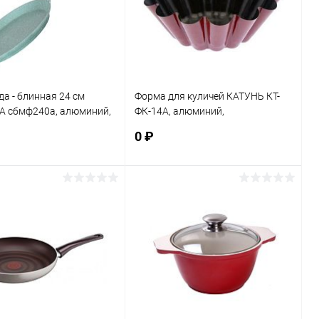
а - блинная 24 см
Форма для куличей КАТУНЬ КТ-
 сбмф240а, алюминий,
ФК-14А, алюминий,
гарное, фисташковый
антипригарное, круглая, 14х,
0 ₽
цветной
В корзину
В корзину
ь в 1 клик
К сравнению
Купить в 1 клик
К сравнению
ранное
В наличии
В избранное
В наличии