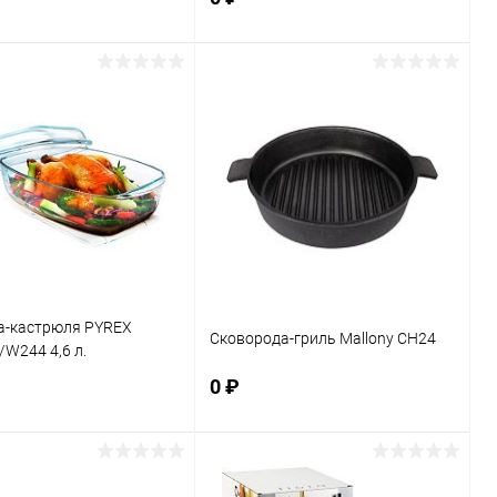
В корзину
В корзину
ь в 1 клик
К сравнению
Купить в 1 клик
К сравнению
ранное
В наличии
В избранное
В наличии
а-кастрюля PYREX
Сковорода-гриль Mallony CH24
W244 4,6 л.
0 ₽
В корзину
В корзину