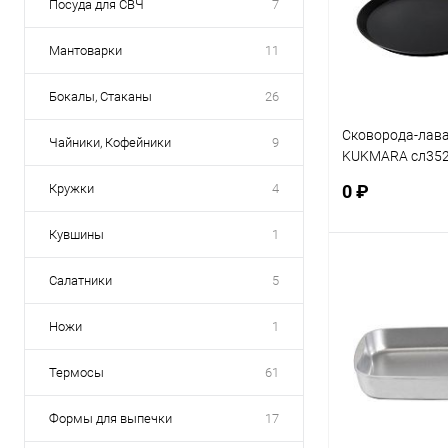
Посуда для СВЧ
7
Мантоварки
11
Бокалы, Стаканы
26
Сковорода-лав
Чайники, Кофейники
9
KUKMARA сл352
антипригарное
Кружки
4
0 ₽
Кувшины
1
В 
Салатники
5
Купить в 1 кл
Ножи
1
В избранное
Термосы
61
Формы для выпечки
17