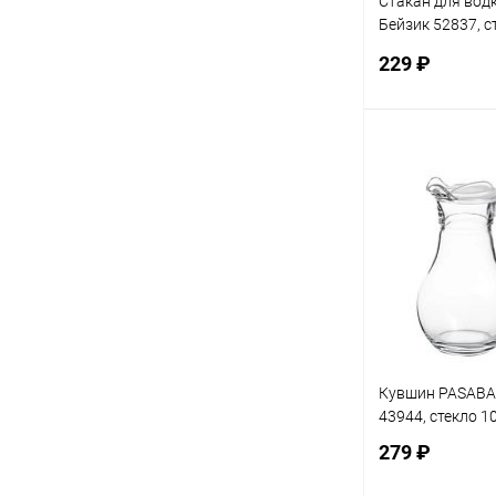
Стакан для во
Бейзик 52837, с
(1уп-6шт)
229 ₽
В 
Купить в 1 кл
В избранное
Кувшин PASABA
43944, стекло 1
279 ₽