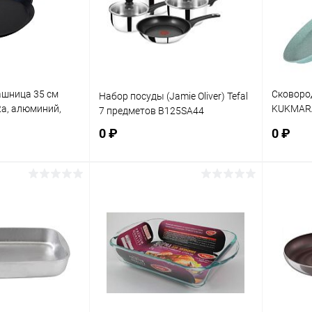
ашница 35 см
Сковород
Набор посуды (Jamie Oliver) Tefal
а, алюминий,
KUKMARA
7 предметов B125SA44
антипри
0 ₽
0 ₽
мрамор
корзину
В корзину
ик
К сравнению
Купить в 1 клик
К сравнению
Купит
В наличии
В избранное
В наличии
В изб