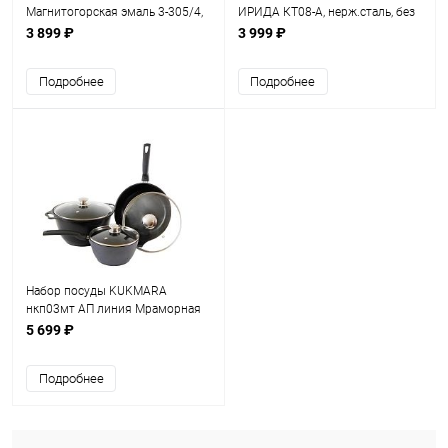
Магнитогорская эмаль 3-305/4,
ИРИДА КТ08-А, нерж.сталь, без
сталь, эмаль, голубой, Полонез,
покрытия, зеркальная
3 899 ₽
3 999 ₽
кастрюли 2л, 3л, 4л
полировка, кастрюли 2,9
Подробнее
Подробнее
Набор посуды KUKMARA
нкп03мт АП линия Мраморная
(темный мрамор)
5 699 ₽
Подробнее