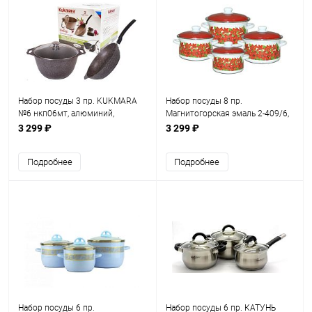
Набор посуды 3 пр. KUKMARA
Набор посуды 8 пр.
№6 нкп06мт, алюминий,
Магнитогорская эмаль 2-409/6,
антипригарное, темный мрамор,
сталь, эмаль, цветной,
3 299 ₽
3 299 ₽
кастрюли 4л , сковоро
Подарочный, кастрюли 2л, 3л,
Подробнее
Подробнее
Набор посуды 6 пр.
Набор посуды 6 пр. КАТУНЬ